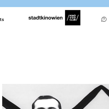
ts
Filme
Magazin
Kuratierungen
Events
So geht’s
Filmpakete