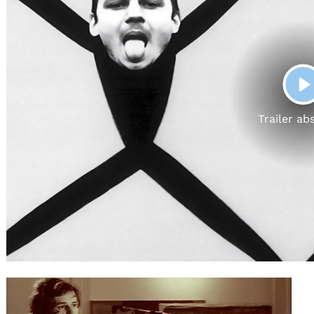
Gutscheine
& Filmpässe
Account
Suche
P
Trailer ab