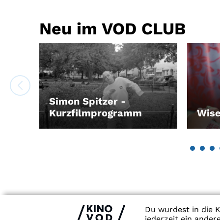
Neu im VOD CLUB
Simon Spitzer -
Kurzfilmprogramm
Wis
LEIHEN
LEIH
Du wurdest in die K
jederzeit ein ande