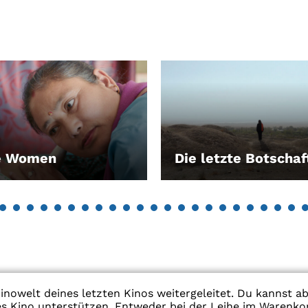
e Women
Die letzte Botschaf
EN
LEIHEN
inowelt deines letzten Kinos weitergeleitet. Du kannst a
res Kino unterstützen. Entweder bei der Leihe im Warenko