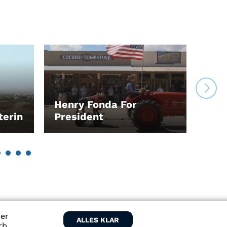
Henry Fonda For
terin
President
Hap
LEIHEN
LEI
ber
ALLES KLAR
rb