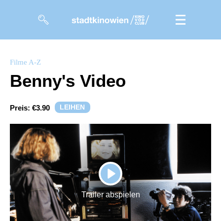
Filme
Filme A-Z
Benny's Video
Magazin
Kuratierungen
LEIHEN
Preis:
€3.90
Events
So geht’s
Filmpakete
PLAY
Gutscheine
Trailer abspielen
& Filmpässe