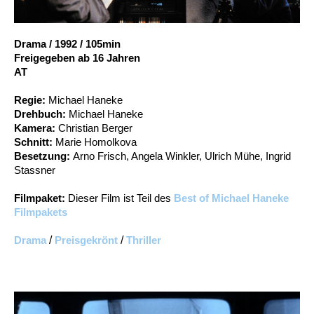
Account
Suche
Drama
/
1992
/
105min
Freigegeben ab 16 Jahren
AT
Regie:
Michael Haneke
Drehbuch:
Michael Haneke
Kamera:
Christian Berger
Schnitt:
Marie Homolkova
Besetzung:
Arno Frisch, Angela Winkler, Ulrich Mühe, Ingrid
Stassner
Filmpaket:
Dieser Film ist Teil des
Best of Michael Haneke
Filmpakets
Drama
/
Preisgekrönt
/
Thriller