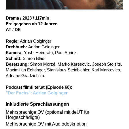
Account
Suche
Drama
/
2023
/
117min
Freigegeben ab 12 Jahren
AT / DE
Regie:
Adrian Goiginger
Drehbuch:
Adrian Goiginger
Kamera:
Yoshi Heimrath, Paul Sprinz
Schnitt:
Simon Blasi
Besetzung:
Simon Morzé, Marko Keresovic, Joseph Stoisits,
Maximilian Echtinger, Stanislaus Steinbichler, Karl Markovics,
Adriane Gradziel u.a.
Podcast filmfilter.at (Episode 68):
"Der Fuchs": Adrian Goiginger
Inkludierte Sprachfassungen
Mehrsprachige OV (optional mit deUT für
Hörgeschädigte)
Mehrsprachige OV mit Audiodeskription