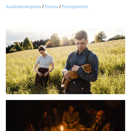
Audiodeskription
/
Drama
/
Preisgekrönt