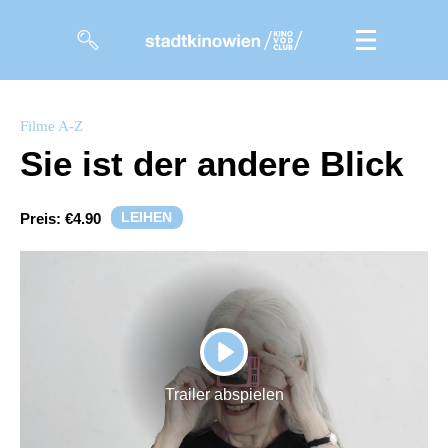
Filme
Filme A-Z
Sie ist der andere Blick
Magazin
Kuratierungen
LEIHEN
Preis:
€4.90
Events
So geht’s
Filmpakete
PLAY
Gutscheine
Trailer abspielen
& Filmpässe