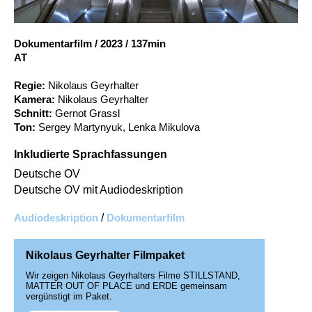
Account
Suche
Dokumentarfilm
/
2023
/
137min
AT
Regie:
Nikolaus Geyrhalter
Kamera:
Nikolaus Geyrhalter
Schnitt:
Gernot Grassl
Ton:
Sergey Martynyuk, Lenka Mikulova
Inkludierte Sprachfassungen
Deutsche OV
Deutsche OV mit Audiodeskription
Audiodeskription
/
Dokumentarfilm
Nikolaus Geyrhalter Filmpaket
Wir zeigen Nikolaus Geyrhalters Filme STILLSTAND,
MATTER OUT OF PLACE und ERDE gemeinsam
vergünstigt im Paket.