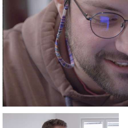
Gutscheine
& Filmpässe
Account
Suche