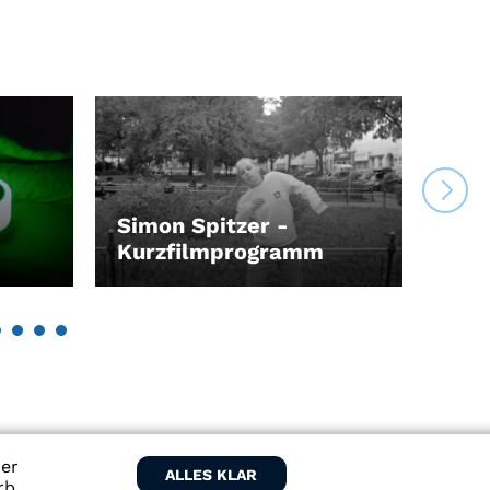
Simon Spitzer -
Kurzfilmprogramm
Gan
LEIHEN
LEI
ber
ALLES KLAR
rb