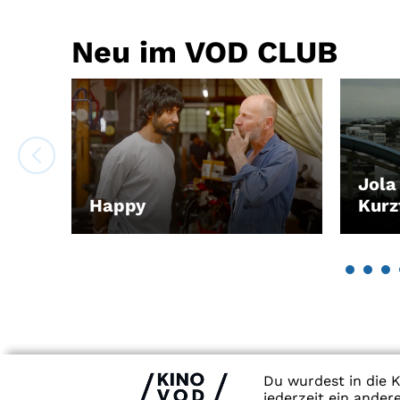
Neu im VOD CLUB
Jola
Happy
Kur
LEIHEN
LEIH
Du wurdest in die K
jederzeit ein ande