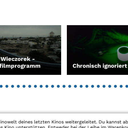
 Wieczorek -
zfilmprogramm
Chronisch ignoriert
EN
LEIHEN
inowelt deines letzten Kinos weitergeleitet. Du kannst a
res Kino unterstützen. Entweder bei der Leihe im Warenko