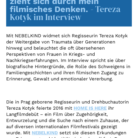
zieht sich durch mein
Account
- Tereza
filmisches Denken.
Suche
Kotyk im Interview
Mit NEBELKIND widmet sich Regisseurin Tereza Kotyk
der Weitergabe von Traumata über Generationen
hinweg und beleuchtet die oft übersehenen
Perspektiven von Frauen in Kriegs- und
Nachkriegserfahrungen. Im Interview spricht sie über
biografische Hintergründe, die Rolle des Schweigens in
Familiengeschichten und ihren filmischen Zugang zu
Erinnerung, Gewalt und emotionaler Vererbung.
Die in Prag geborene Regisseurin und Drehbuchautorin
Tereza Kotyk feierte 2016 mit
HOME IS HERE
ihr
Langfilmdebüt – ein Film über Zugehörigkeit,
Entwurzelung und die Suche nach einem Zuhause, der
auf diversen internationalen Filmfestivals gezeigt
wurde. Mit
NEBELKIND
setzt sie diesen Erkundungen