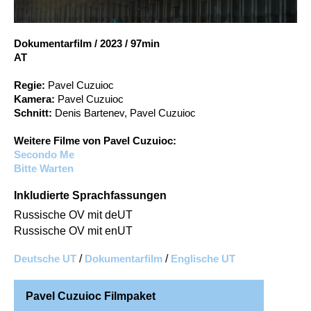
Account
Suche
Dokumentarfilm
/
2023
/
97min
AT
Regie:
Pavel Cuzuioc
Kamera:
Pavel Cuzuioc
Schnitt:
Denis Bartenev, Pavel Cuzuioc
Weitere Filme von Pavel Cuzuioc:
Secondo Me
Bitte Warten
Inkludierte Sprachfassungen
Russische OV mit deUT
Russische OV mit enUT
Deutsche UT
/
Dokumentarfilm
/
Englische UT
Pavel Cuzuioc Filmpaket