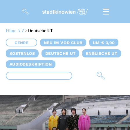
Filme A-Z
> Deutsche UT
Filme
GENRE
NEU IM VOD CLUB
UM € 3,90
Magazin
KOSTENLOS
DEUTSCHE UT
ENGLISCHE UT
Kuratierungen
AUDIODESKRIPTION
Events
So geht’s
Filmpakete
Gutscheine
& Filmpässe