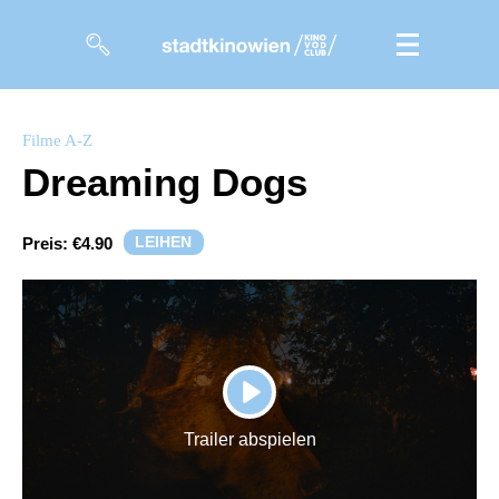
Filme
Filme A-Z
Dreaming Dogs
Magazin
Kuratierungen
LEIHEN
Preis:
€4.90
Events
So geht’s
Filmpakete
PLAY
Gutscheine
Trailer abspielen
& Filmpässe