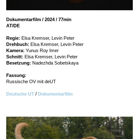
Account
Suche
Dokumentarfilm
/
2024
/
77min
AT/DE
Regie:
Elsa Kremser, Levin Peter
Drehbuch:
Elsa Kremser, Levin Peter
Kamera:
Yunus Roy Imer
Schnitt:
Elsa Kremser, Levin Peter
Besetzung:
Nadezhda Sobetskaya
Fassung:
Russische OV mit deUT
Deutsche UT
/
Dokumentarfilm