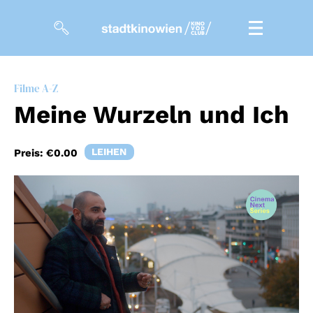
Filme
Filme A-Z
Meine Wurzeln und Ich
Magazin
Kuratierungen
LEIHEN
Preis:
€0.00
Events
So geht’s
Filmpakete
Gutscheine
& Filmpässe