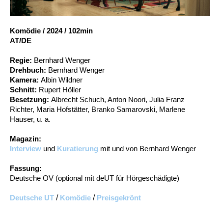
Account
Suche
Komödie
/
2024
/
102min
AT/DE
Regie:
Bernhard Wenger
Drehbuch:
Bernhard Wenger
Kamera:
Albin Wildner
Schnitt:
Rupert Höller
Besetzung:
Albrecht Schuch, Anton Noori, Julia Franz
Richter, Maria Hofstätter, Branko Samarovski, Marlene
Hauser, u. a.
Magazin:
Interview
und
Kuratierung
mit und von Bernhard Wenger
Fassung:
Deutsche OV (optional mit deUT für Hörgeschädigte)
Deutsche UT
/
Komödie
/
Preisgekrönt