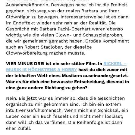
Ausnahmekönnerin. Deswegen habe ich ihr die Freiheit
gegeben, sich weg von der realen Barbara und ihrer
Clownfigur zu bewegen. Interessanterweise ist es dann
im Endeffekt wieder sehr nah an der Realität. Die
Gespräche mit Barbara Pachl-Eberhart waren ebenso
wichtig wie die vielen Clown- und Schauspielproben,
die wir gemeinsam gemacht haben. Großes Kompliment
auch an Robert Stadlober, der dieselbe
Clownvorbereitung machen musste.
VIER MINUS DREI ist ein sehr stiller Film. In
RICKERL –
MUSIK IS HÖCHSTENS A HOBBY
hast du dich zuvor mit
der lebhaften Welt eines Musikers auseinandergesetzt.
War es für dich eine bewusste Entscheidung, diesmal in
eine ganz andere Richtung zu gehen?
Nein. Bis jetzt war es immer so, dass die Geschichten
organisch zu mir gekommen sind. Ich bin ein extrem
intuitiver Gefühlsmensch. Wenn mich ein Schicksal, ein
Leben oder ein Buch fesselt und nicht mehr loslässt,
dann will ich das verfilmen. Die Reihenfolge ist dann
eher Zufall.