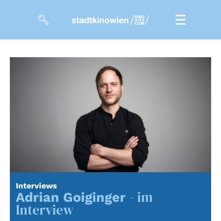
Filme
Magazin
Kuratierungen
Events
So geht’s
Filmpakete
Interviews
- im
Gutscheine
Adrian Goiginger
& Filmpässe
Interview