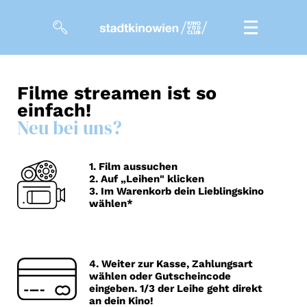
Filme
Filme streamen
ist so
einfach!
Magazin
Neu bei uns?
Kuratierungen
VOD-Events
1. Film aussuchen
2. Auf „Leihen" klicken
3. Im Warenkorb dein Lieblingskino
wählen*
So geht’s
Filmpakete
4. Weiter zur Kasse, Zahlungsart
Gutscheine
wählen oder Gutscheincode
& Filmpässe
eingeben. 1/3 der Leihe geht direkt
an dein Kino!