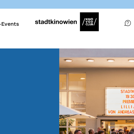
Events
Filme
Magazin
Kuratierungen
VOD-Events
So geht’s
Filmpakete