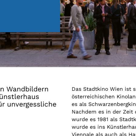
Gutscheine
& Filmpässe
Account
Suche
gen Wandbildern
Das Stadtkino Wien ist s
Künstlerhaus
österreichischen Kinola
ür unvergessliche
es als Schwarzenbergkin
Nachdem es in der Zeit 
wurde es 1981 als Stadt
wurde es ins Künstlerha
Viennale als auch als Ha