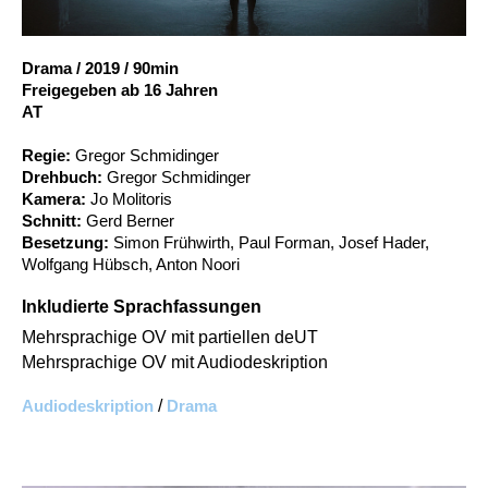
Account
Suche
Drama
/
2019
/
90min
Freigegeben ab 16 Jahren
AT
Regie:
Gregor Schmidinger
Drehbuch:
Gregor Schmidinger
Kamera:
Jo Molitoris
Schnitt:
Gerd Berner
Besetzung:
Simon Frühwirth, Paul Forman, Josef Hader,
Wolfgang Hübsch, Anton Noori
Inkludierte Sprachfassungen
Mehrsprachige OV mit partiellen deUT
Mehrsprachige OV mit Audiodeskription
Audiodeskription
/
Drama