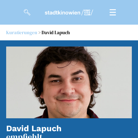
Kuratierungen
> David Lapuch
Filme
Magazin
Kuratierungen
Events
So geht’s
Filmpakete
Gutscheine
David Lapuch
& Filmpässe
empfiehlt