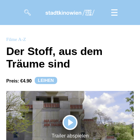
Filme
Filme A-Z
Der Stoff, aus dem
Magazin
Träume sind
Kuratierungen
Events
LEIHEN
Preis:
€4.90
So geht’s
Filmpakete
Gutscheine
PLAY
& Filmpässe
Trailer abspielen