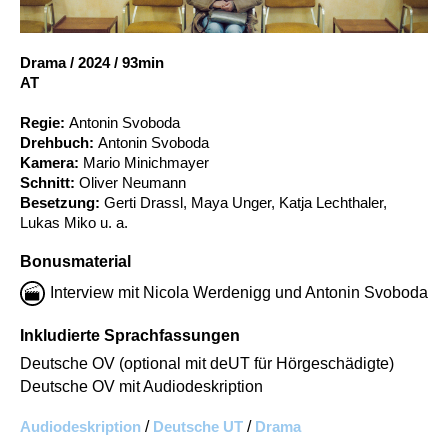
Account
Suche
Drama
/
2024
/
93min
AT
Regie:
Antonin Svoboda
Drehbuch:
Antonin Svoboda
Kamera:
Mario Minichmayer
Schnitt:
Oliver Neumann
Besetzung:
Gerti Drassl, Maya Unger, Katja Lechthaler,
Lukas Miko u. a.
Bonusmaterial
Interview mit Nicola Werdenigg und Antonin Svoboda
Inkludierte Sprachfassungen
Deutsche OV (optional mit deUT für Hörgeschädigte)
Deutsche OV mit Audiodeskription
Audiodeskription
/
Deutsche UT
/
Drama