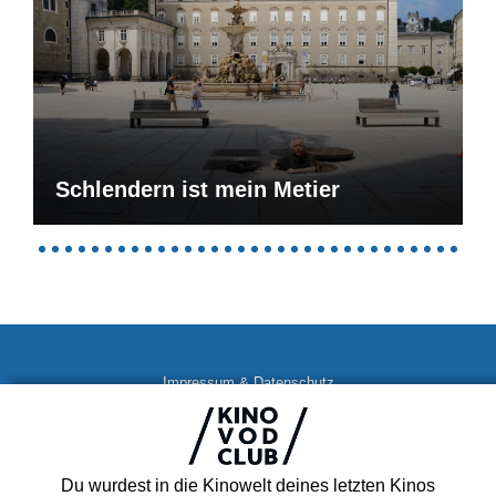
Schlendern ist mein Metier
Impressum & Datenschutz
AGB
Kontakt
FAQ
Du wurdest in die Kinowelt deines letzten Kinos
Newsletter